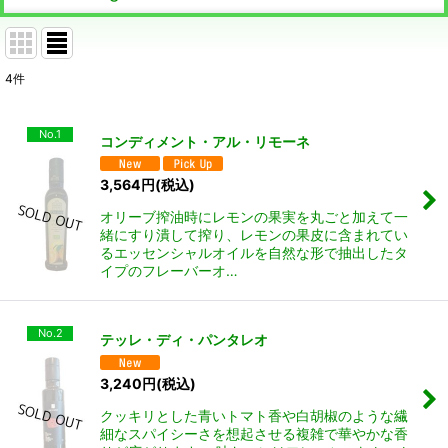
4
件
No.1
コンディメント・アル・リモーネ
3,564
円
(税込)
オリーブ搾油時にレモンの果実を丸ごと加えて一
緒にすり潰して搾り、レモンの果皮に含まれてい
るエッセンシャルオイルを自然な形で抽出したタ
イプのフレーバーオ…
No.2
テッレ・ディ・パンタレオ
3,240
円
(税込)
クッキリとした青いトマト香や白胡椒のような繊
細なスパイシーさを想起させる複雑で華やかな香