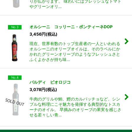
りが広がります。 味わいにはフレッシュなトマト
やグリーンオリ…
オルシーニ コッリーニ・ポンティーネDOP
No.3
3,456
円
(税込)
現在、世界有数のトップ生産者の一人といわれる
オルシーニのオリーブオイルは、そのラベルにか
かれたグリーンオリーブのようなフレッシュさと
ふくよかさが持ち味…
No.4
バルディ ビオロジコ
3,078
円
(税込)
牛肉のグリルや鮪、鰹のカルパッチョなど、シン
プルな料理にこそ魅力を発揮する典型的なトスカ
ーナのオイル。 早摘みのオリーブの果実を感じさ
せる若々しい青…