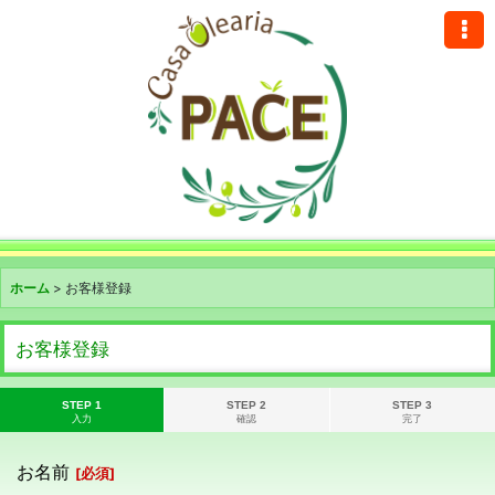
ホーム
>
お客様登録
お客様登録
STEP 1
STEP 2
STEP 3
入力
確認
完了
お名前
[
必須
]