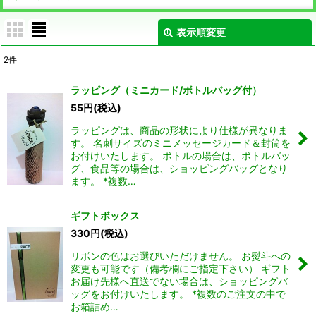
表示順変更
閉じる
2
件
表示数
:
ラッピング（ミニカード/ボトルバッグ付）
55
円
(税込)
並び順
:
ラッピングは、商品の形状により仕様が異なりま
す。 名刺サイズのミニメッセージカード＆封筒を
絞り込む
お付けいたします。 ボトルの場合は、ボトルバッ
グ、食品等の場合は、ショッピングバッグとなり
ます。 *複数…
ギフトボックス
330
円
(税込)
リボンの色はお選びいただけません。 お熨斗への
変更も可能です（備考欄にご指定下さい） ギフト
お届け先様へ直送でない場合は、ショッピングバ
ッグをお付けいたします。 *複数のご注文の中で
お箱詰め…